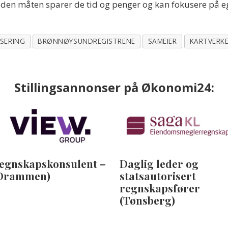
På den måten sparer de tid og penger og kan fokusere på e
ISERING
BRØNNØYSUNDREGISTRENE
SAMEIER
KARTVERK
Stillingsannonser på Økonomi24:
egnskapskonsulent –
Daglig leder og
Drammen)
statsautorisert
regnskapsfører
(Tønsberg)