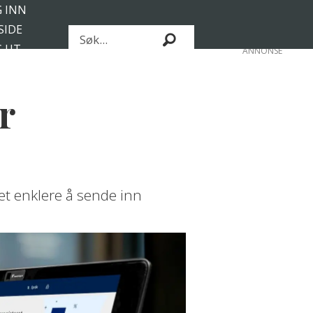
 INN
SIDE
Søk
 UT
ANNONSE
ABONNENT
r
et enklere å sende inn