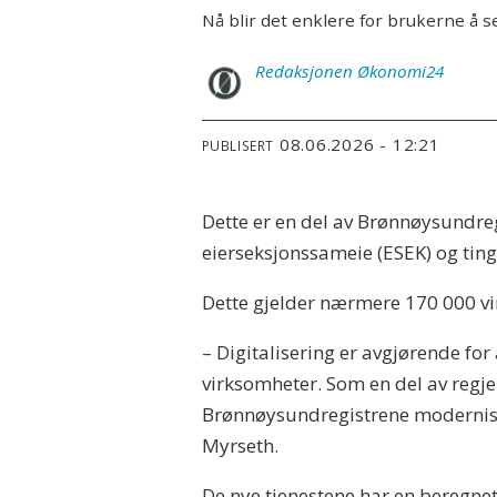
Nå blir det enklere for brukerne å 
Redaksjonen
Økonomi24
08.06.2026 - 12:21
PUBLISERT
Dette er en del av Brønnøysundre
eierseksjonssameie (ESEK) og ting
Dette gjelder nærmere 170 000 virk
– Digitalisering er avgjørende fo
virksomheter. Som en del av regje
Brønnøysundregistrene modernisere
Myrseth.
De nye tjenestene har en beregnet