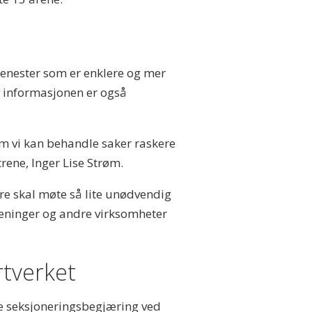
enester som er enklere og mer
v informasjonen er også
om vi kan behandle saker raskere
trene, Inger Lise Strøm.
åre skal møte så lite unødvendig
oreninger og andre virksomheter
rtverket
te seksjoneringsbegjæring ved