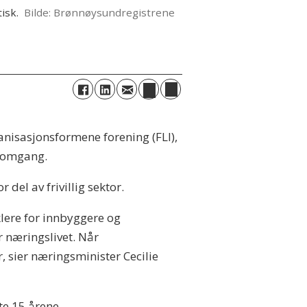
isk.
Brønnøysundregistrene
nisasjonsformene forening (FLI),
e omgang.
del av frivillig sektor.
lere for innbyggere og
r næringslivet. Når
 sier næringsminister Cecilie
te 15 årene.