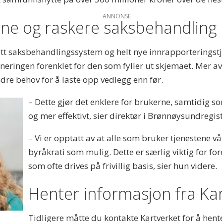
ANNONSE
rne og raskere saksbehandling
tt saksbehandlingssystem og helt nye innrapporteringstj
gneringen forenklet for den som fyller ut skjemaet. Mer a
dre behov for å laste opp vedlegg enn før.
– Dette gjør det enklere for brukerne, samtidig s
og mer effektivt, sier direktør i Brønnøysundregis
– Vi er opptatt av at alle som bruker tjenestene v
byråkrati som mulig. Dette er særlig viktig for f
som ofte drives på frivillig basis, sier hun videre.
Henter informasjon fra Ka
Tidligere måtte du kontakte Kartverket for å hen