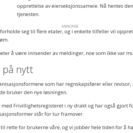
opprettelse av eierseksjonssameie. Nå hentes de
tjenesten.
ANNONSE
orholde seg til flere etater, og i enkelte tilfeller vil opp
røm.
eter å være innsender av meldinger, noe som ikke var mu
 på nytt
anisasjonsformene som har regnskapsfører eller revisor, 
 de bruker den nye løsningen.
ed Frivillighetsregisteret i ny drakt og har også gjort fo
sasjonsformer står for tur framover.
til rette for brukerne våre, og vi jobber hele tiden for å 