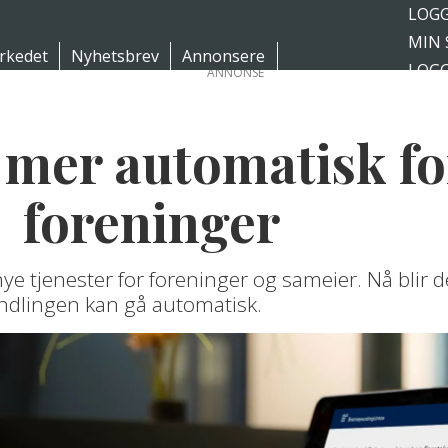
LOGG
MIN 
rkedet
Nyhetsbrev
Annonsere
LOGG
ANNONSE
BLI 
 mer automatisk fo
 foreninger
 tjenester for foreninger og sameier. Nå blir d
ndlingen kan gå automatisk.