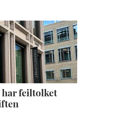
har feiltolket
iften