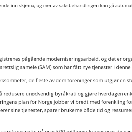
sende inn skjema, og mer av saksbehandlingen kan gå automat
gistrenes pågående moderniseringsarbeid, og det er orga
srettslig sameie (SAM) som har fått nye tjenester i denn
somheter, de fleste av dem foreninger som utgjør en stor 
r å redusere unødvendig byråkrati og gjøre hverdagen enk
ringens plan for Norge jobber vi bredt med forenkling fo
r sine tjenester, sparer brukerne både tid og ressurser,
 samfunnsnytte på over 500 millioner kroner over de nes