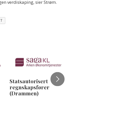
gen verdiskaping, sier Strøm.
ET
Statsautorisert
Regnskapsfører
regnskapsfører
erfaren eller
(Drammen)
nyutdannet? (Se