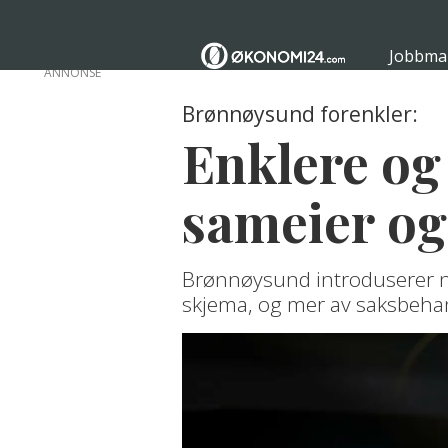
Jobbma
ANNONSE
Brønnøysund forenkler:
Enklere og
sameier og
Brønnøysund introduserer nye
skjema, og mer av saksbeha