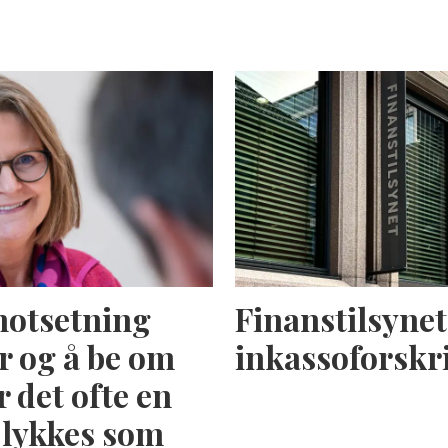
motsetning
Finanstilsynet 
r og å be om
inkassoforskr
r det ofte en
å lykkes som