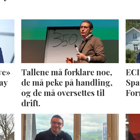
ye»
Tallene må forklare noe,
ECI
ay
de må peke på handling,
Spa
og de må oversettes til
For
drift.