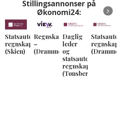
Stillingsannonser på
Økonomi24:
Statsautorisert
Regnskapskonsulent
Daglig
Statsauto
regnskapsfører
–
leder
regnskap
(Skien)
(Drammen)
og
(Dramme
statsautorisert
regnskapsfører
(Tønsberg)