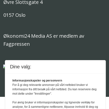
Øvre Slottsgate 4
0157 Oslo
Økonomi24 Media AS er medlem av
Fagpressen
Dine valg:
Informasjonskapsler og personvern
For å gi deg relevante annonser på vårt nettsted bruker vi
Powered by Labrador CMS
informasjon fra ditt besøk på vårt nettsted. Du kan reservere deg
mot dette under "Innstillinger".
For øvrig bruker vi informasjonskapsler og lignende verktøy for
analyse, for å sammenligne nettlesere, tilpasse innhold til deg og