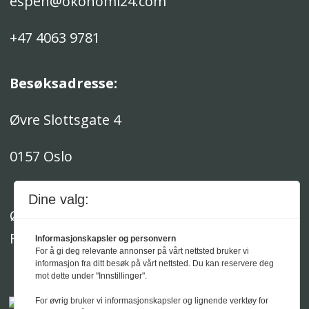
espen@okonomi24.com
+47 4063 9781
Besøksadresse:
Øvre Slottsgate 4
0157 Oslo
Dine valg:
Økonomi24 Media AS er medlem av
Fagpressen
Informasjonskapsler og personvern
For å gi deg relevante annonser på vårt nettsted bruker vi
informasjon fra ditt besøk på vårt nettsted. Du kan reservere deg
mot dette under "Innstillinger".
For øvrig bruker vi informasjonskapsler og lignende verktøy for