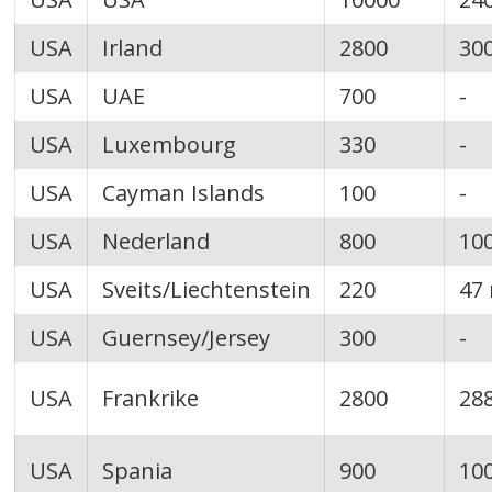
USA
Irland
2800
30
USA
UAE
700
-
USA
Luxembourg
330
-
USA
Cayman Islands
100
-
USA
Nederland
800
10
USA
Sveits/Liechtenstein
220
47
USA
Guernsey/Jersey
300
-
USA
Frankrike
2800
28
USA
Spania
900
10