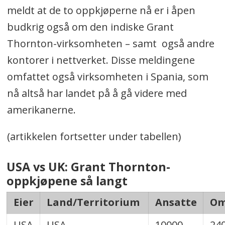
meldt at de to oppkjøperne nå er i åpen
budkrig også om den indiske Grant
Thornton-virksomheten – samt også andre
kontorer i nettverket. Disse meldingene
omfattet også virksomheten i Spania, som
nå altså har landet på å gå videre med
amerikanerne.
(artikkelen fortsetter under tabellen)
USA vs UK: Grant Thornton-
oppkjøpene så langt
Eier
Land/Territorium
Ansatte
Om
USA
USA
10000
24