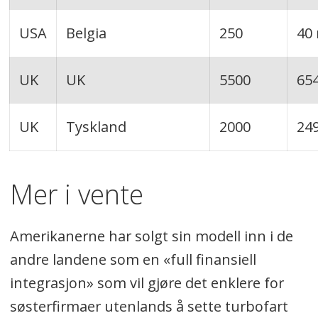
USA
Belgia
250
40
UK
UK
5500
65
UK
Tyskland
2000
24
Mer i vente
Amerikanerne har solgt sin modell inn i de
andre landene som en «full finansiell
integrasjon» som vil gjøre det enklere for
søsterfirmaer utenlands å sette turbofart