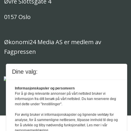
Øvre Slottsgate 4
0157 Oslo
Økonomi24 Media AS er medlem av
Fagpressen
Dine valg:
Informasjonskapsler og personvern
For å gi deg relevante annonser på vårt nettsted bruker vi
informasjon fra ditt besøk på vårt nettsted. Du kan reservere deg
Powered by Labrador CMS
mot dette under "Innstillinger".
For øvrig bruker vi informasjonskapsler og lignende verktøy for
analyse, for å sammenligne nettlesere, tilpasse innhold til deg og
for å utvikle og tilby nødvendig funksjonalitet. Les mer i vår
personvernerklæring.