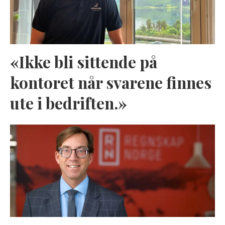
«Ikke bli sittende på
kontoret når svarene finnes
ute i bedriften.»