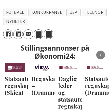
FOTBALL
KONKURRANSE
USA
TELENOR
NYHETER
Stillingsannonser på
Økonomi24:
Statsautorisert
Regnskapskonsulent
Daglig
Statsauto
regnskapsfører
–
leder
regnskap
(Skien)
(Drammen)
og
(Dramme
statsautorisert
regnskapsfører