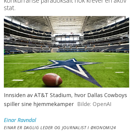
konkurranse paradoksalt nok krever en aktiv
stat.
Innsiden av AT&T Stadium, hvor Dallas Cowboys
spiller sine hjemmekamper
OpenAI
Einar
Ravndal
EINAR ER DAGLIG LEDER OG JOURNALIST I ØKONOMI24