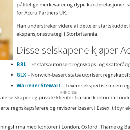
pålitelige merkevarer og dype kunderelasjoner, s
for Accru Partners UK.
Han understreker videre at dette er startskuddet 
ekspansjonsstrategi i Storbritannia.
Disse selskapene kjøper Ac
RRL
– Et statsautorisert regnskaps- og skatterådg
u
GLX
– Norwich-basert statsautorisert regnskapsf
Warrener Stewart
– Leverer ekspertise innen reg
ANNONSE
nale selskaper og private klienter fra sine kontorer i Lon
erte regnskapsførere og revisorer basert i Essex, tilbyr 
vningsfirma med kontorer i London, Oxford, Thame og B