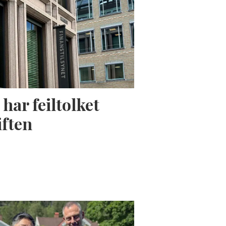
har feiltolket
iften