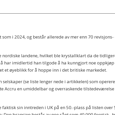
t som i 2024, og består allerede av mer enn 70 revisjons-
nordiske landene, hvilket ble krystallklart da de tidliger
 Nå har imidlertid han tilgode å ha kunngjort noe oppkjøp
ket et øyeblikk for å hoppe inn i det britiske markedet.
 selskaper (se liste lenger nede i artikkelen) som operer
ette Accru en umiddelbar og overraskende tilstedeværelse
 faktisk sin inntreden i UK på en 50.-plass på listen over
te: Den bransjen består av noe sånt som 40 000 foretak , 