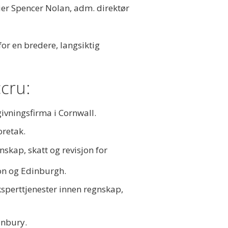
ier Spencer Nolan, adm. direktør
for en bredere, langsiktig
cru:
ivningsfirma i Cornwall.
oretak.
nskap, skatt og revisjon for
don og Edinburgh.
eksperttjenester innen regnskap,
anbury.