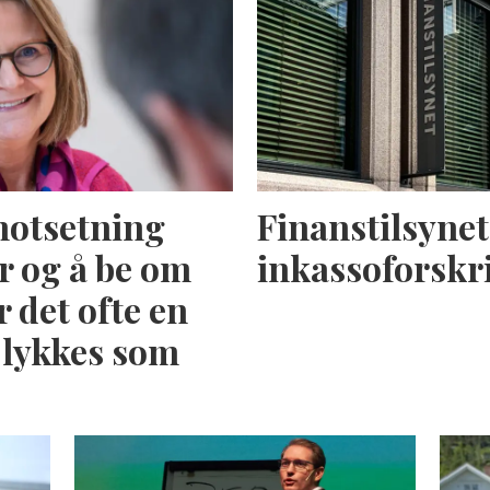
motsetning
Finanstilsynet 
r og å be om
inkassoforskr
r det ofte en
å lykkes som