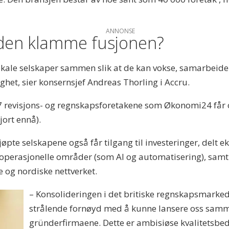
ANNONSE
 den klamme fusjonen?
lokale selskaper sammen slik at de kan vokse, samarbeide 
ghet, sier konsernsjef Andreas Thorling i Accru.
7 revisjons- og regnskapsforetakene som Økonomi24 får o
jort ennå).
øpte selskapene også får tilgang til investeringer, delt 
g operasjonelle områder (som AI og automatisering), sam
e og nordiske nettverket.
– Konsolideringen i det britiske regnskapsmarkedet 
strålende fornøyd med å kunne lansere oss sam
gründerfirmaene. Dette er ambisiøse kvalitetsbedr