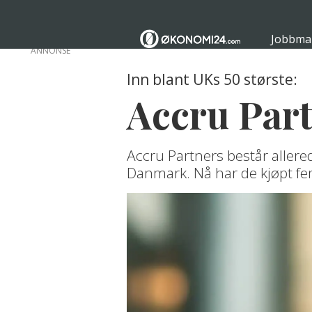
Jobbma
ANNONSE
Inn blant UKs 50 største:
Accru Part
Accru Partners består allere
Danmark. Nå har de kjøpt fem