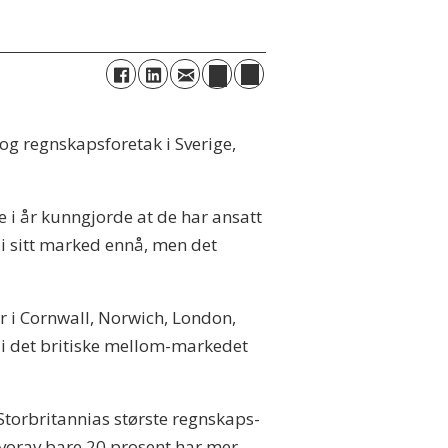
 og regnskapsforetak i Sverige,
e i år kunngjorde at de har ansatt
 i sitt marked ennå, men det
er i Cornwall, Norwich, London,
 i det britiske mellom-markedet
 Storbritannias største regnskaps-
hvorav bare 20 prosent har mer