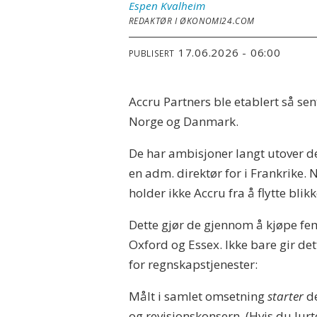
Espen
Kvalheim
REDAKTØR I ØKONOMI24.COM
17.06.2026 - 06:00
PUBLISERT
Accru Partners ble etablert så sen
Norge og Danmark.
De har ambisjoner langt utover de 
en adm. direktør for i Frankrike.
holder ikke Accru fra å flytte blik
Dette gjør de gjennom å kjøpe fem
Oxford og Essex. Ikke bare gir d
for regnskapstjenester:
Målt i samlet omsetning
starter
de
og revisjonskonsern. (Hvis du lur