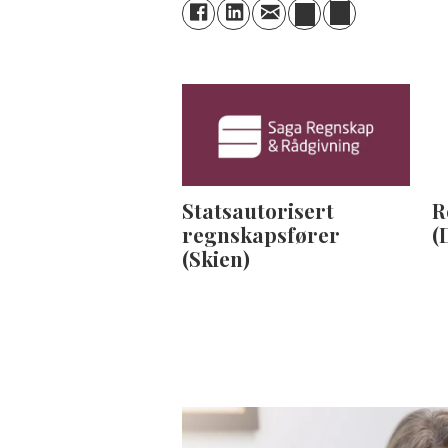
Statsautorisert
R
regnskapsfører
(
(Skien)