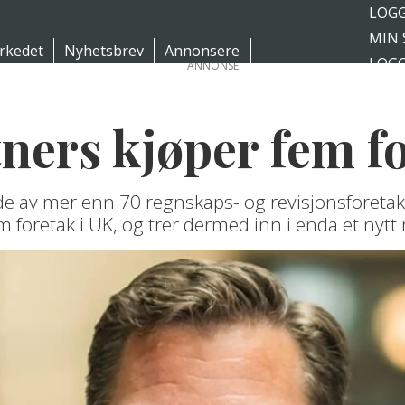
LOGG
MIN 
rkedet
Nyhetsbrev
Annonsere
LOGG
ANNONSE
BLI 
ners kjøper fem f
de av mer enn 70 regnskaps- og revisjonsforetak
 foretak i UK, og trer dermed inn i enda et nytt