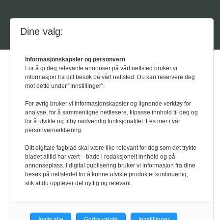
Powered by Labrador CMS
Dine valg:
Informasjonskapsler og personvern
For å gi deg relevante annonser på vårt nettsted bruker vi
informasjon fra ditt besøk på vårt nettsted. Du kan reservere deg
mot dette under "Innstillinger".
For øvrig bruker vi informasjonskapsler og lignende verktøy for
analyse, for å sammenligne nettlesere, tilpasse innhold til deg og
for å utvikle og tilby nødvendig funksjonalitet. Les mer i vår
personvernerklæring.
Ditt digitale fagblad skal være like relevant for deg som det trykte
bladet alltid har vært – bade i redaksjonelt innhold og på
annonseplass. I digital publisering bruker vi informasjon fra dine
besøk på nettstedet for å kunne utvikle produktet kontinuerlig,
slik at du opplever det nyttig og relevant.
Avvis alle
Godta valgte
Innstillinger