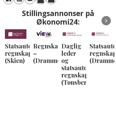
Stillingsannonser på
Økonomi24:
Statsautorisert
Regnskapskonsulent
Daglig
Statsauto
regnskapsfører
–
leder
regnskap
(Skien)
(Drammen)
og
(Dramme
statsautorisert
regnskapsfører
(Tønsberg)