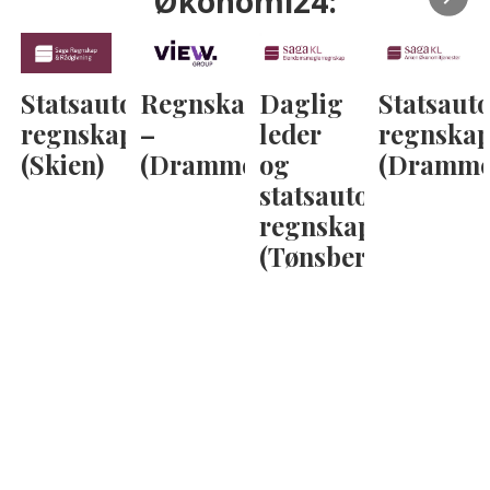
Økonomi24:
Statsautorisert
Regnskapskonsulent
Daglig
Statsauto
regnskapsfører
–
leder
regnskap
(Skien)
(Drammen)
og
(Dramme
statsautorisert
regnskapsfører
(Tønsberg)