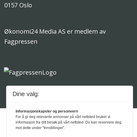
0157 Oslo
Økonomi24 Media AS er medlem av
Fagpressen
Dine valg:
Powered by Labrador CMS
Informasjonskapsler og personvern
For å gi deg relevante annonser på vårt nettsted bruker vi
informasjon fra ditt besøk på vårt nettsted. Du kan reservere deg
mot dette under "Innstillinger".