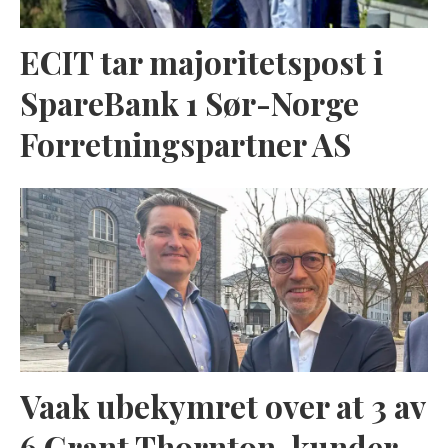
ECIT tar majoritetspost i
SpareBank 1 Sør-Norge
Forretningspartner AS
Vaak ubekymret over at 3 av
6 Grant Thornton-kunder