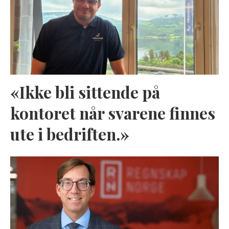
«Ikke bli sittende på
kontoret når svarene finnes
ute i bedriften.»