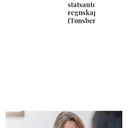
statsautorisert
regnskapsfører
(Tønsberg)