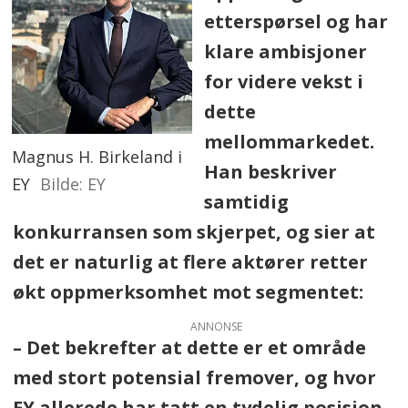
etterspørsel og har
klare ambisjoner
for videre vekst i
dette
mellommarkedet.
Magnus H. Birkeland i
Han beskriver
EY
EY
samtidig
konkurransen som skjerpet, og sier at
det er naturlig at flere aktører retter
økt oppmerksomhet mot segmentet:
ANNONSE
– Det bekrefter at dette er et område
med stort potensial fremover, og hvor
EY allerede har tatt en tydelig posisjon.