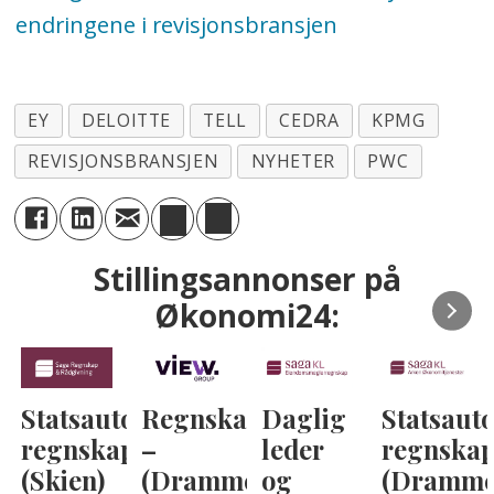
endringene i revisjonsbransjen
EY
DELOITTE
TELL
CEDRA
KPMG
REVISJONSBRANSJEN
NYHETER
PWC
Stillingsannonser på
Økonomi24:
Statsautorisert
Regnskapskonsulent
Daglig
Statsauto
regnskapsfører
–
leder
regnskap
(Skien)
(Drammen)
og
(Dramme