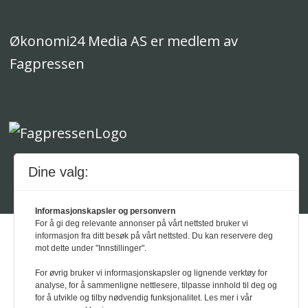
Økonomi24 Media AS er medlem av
Fagpressen
Dine valg:
Powered by Labrador CMS
Informasjonskapsler og personvern
For å gi deg relevante annonser på vårt nettsted bruker vi
informasjon fra ditt besøk på vårt nettsted. Du kan reservere deg
mot dette under "Innstillinger".
For øvrig bruker vi informasjonskapsler og lignende verktøy for
analyse, for å sammenligne nettlesere, tilpasse innhold til deg og
for å utvikle og tilby nødvendig funksjonalitet. Les mer i vår