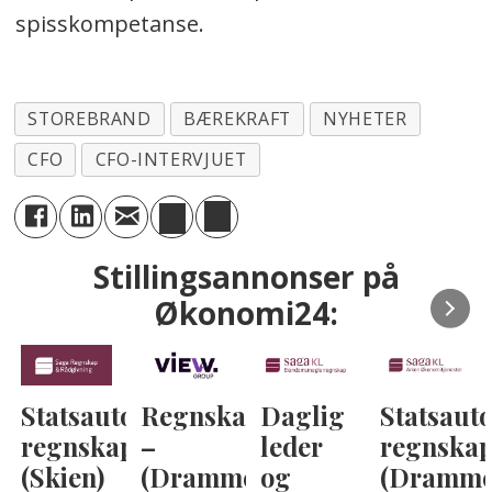
spisskompetanse.
STOREBRAND
BÆREKRAFT
NYHETER
CFO
CFO-INTERVJUET
Stillingsannonser på
Økonomi24:
Statsautorisert
Regnskapskonsulent
Daglig
Statsauto
regnskapsfører
–
leder
regnskap
(Skien)
(Drammen)
og
(Dramme