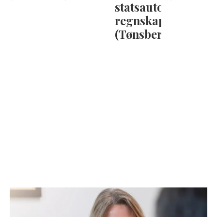
statsautorisert
regnskapsfører
(Tønsberg)