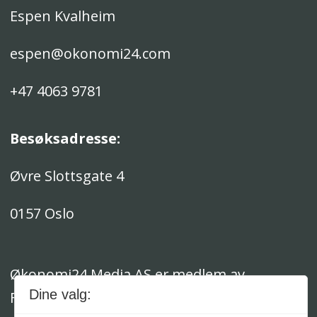
Espen Kvalheim
espen@okonomi24.com
+47 4063 9781
Besøksadresse:
Øvre Slottsgate 4
0157 Oslo
Økonomi24 Media AS er medlem av
Dine valg:
Fagpressen