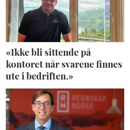
«Ikke bli sittende på
kontoret når svarene finnes
ute i bedriften.»