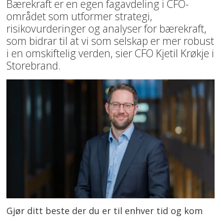
Bærekraft er en egen fagavdeling i CFO-
området som utformer strategi,
risikovurderinger og analyser for bærekraft,
som bidrar til at vi som selskap er mer robust
i en omskiftelig verden, sier CFO Kjetil Krøkje i
Storebrand.
Gjør ditt beste der du er til enhver tid og kom